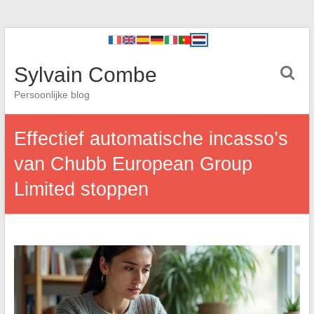
Sylvain Combe
Persoonlijke blog
Effectief automatische incasso’s
van Chubb European Group
Limited stoppen