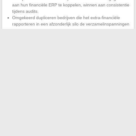
aan hun financiële ERP te koppelen, winnen aan consistentie
tijdens audits.
Omgekeerd dupliceren bedrijven die het extra-financiële
rapporteren in een afzonderlijk silo de verzamelinspanningen
en vergroten ze het risico op inconsistenties tussen
rapporten.
De convergentie tussen financiële en extra-financiële
gegevens wordt een evaluatiecriterium voor institutionele
investeerders, wat de financieringsvoorwaarden op
middellange termijn kan beïnvloeden.
Het Franse en Europese regelgevingskader herdefinieert de
verwachte normen voor financieel bedrijfsbeheer, van
elektronische facturering tot CSRD-rapportage. Bedrijven die
deze verplichtingen behandelen als simpele vinkjes om af te
vinken, missen een hefboom voor
financieel beheer en
toegang tot financiering
die hun concurrenten beginnen te
benutten.