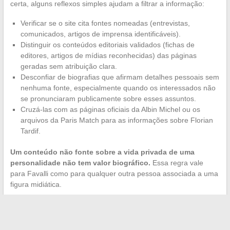
certa, alguns reflexos simples ajudam a filtrar a informação:
Verificar se o site cita fontes nomeadas (entrevistas,
comunicados, artigos de imprensa identificáveis).
Distinguir os conteúdos editoriais validados (fichas de
editores, artigos de mídias reconhecidas) das páginas
geradas sem atribuição clara.
Desconfiar de biografias que afirmam detalhes pessoais sem
nenhuma fonte, especialmente quando os interessados não
se pronunciaram publicamente sobre esses assuntos.
Cruzá-las com as páginas oficiais da Albin Michel ou os
arquivos da Paris Match para as informações sobre Florian
Tardif.
Um conteúdo não fonte sobre a vida privada de uma
personalidade não tem valor biográfico.
Essa regra vale
para Favalli como para qualquer outra pessoa associada a uma
figura midiática.
O interesse por Anthony Favalli e Florian Tardif reflete uma
curiosidade legítima, mas as respostas disponíveis
permanecem assimétricas. De um lado, um jornalista-autores