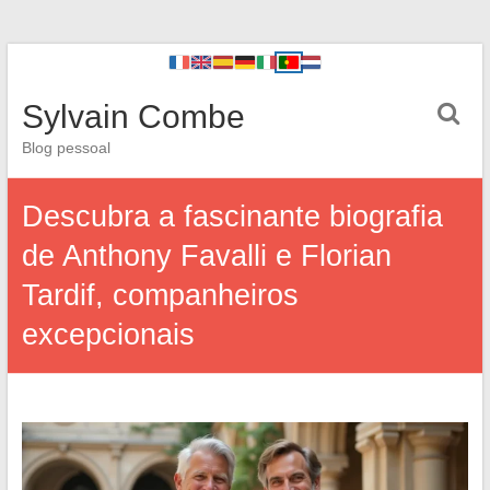
Sylvain Combe
Blog pessoal
Descubra a fascinante biografia
de Anthony Favalli e Florian
Tardif, companheiros
excepcionais