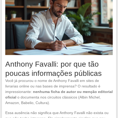
Anthony Favalli: por que tão
poucas informações públicas
Você já procurou o nome de Anthony Favalli em sites de
livrarias online ou nas bases de imprensa? O resultado é
impressionante:
nenhuma ficha de autor ou menção editorial
oficial
o documenta nos circuitos clássicos (Albin Michel,
Amazon, Babelio, Cultura).
Essa ausência não significa que Anthony Favalli não exista ou