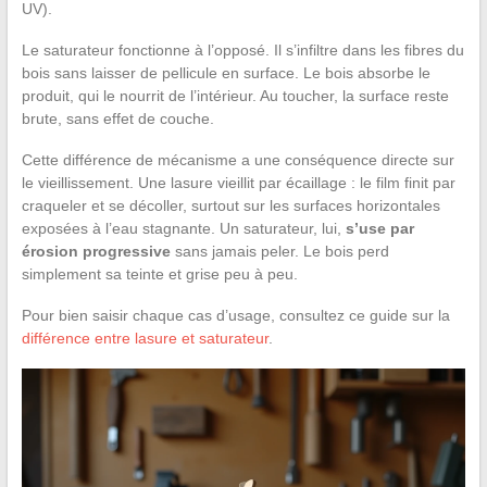
UV).
Le saturateur fonctionne à l’opposé. Il s’infiltre dans les fibres du
bois sans laisser de pellicule en surface. Le bois absorbe le
produit, qui le nourrit de l’intérieur. Au toucher, la surface reste
brute, sans effet de couche.
Cette différence de mécanisme a une conséquence directe sur
le vieillissement. Une lasure vieillit par écaillage : le film finit par
craqueler et se décoller, surtout sur les surfaces horizontales
exposées à l’eau stagnante. Un saturateur, lui,
s’use par
érosion progressive
sans jamais peler. Le bois perd
simplement sa teinte et grise peu à peu.
Pour bien saisir chaque cas d’usage, consultez ce guide sur la
différence entre lasure et saturateur
.