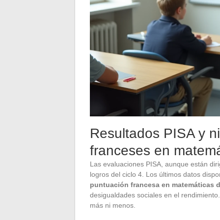
Resultados PISA y ni
franceses en matemá
Las evaluaciones PISA, aunque están diri
logros del ciclo 4. Los últimos datos disp
puntuación francesa en matemáticas 
desigualdades sociales en el rendimiento.
más ni menos.