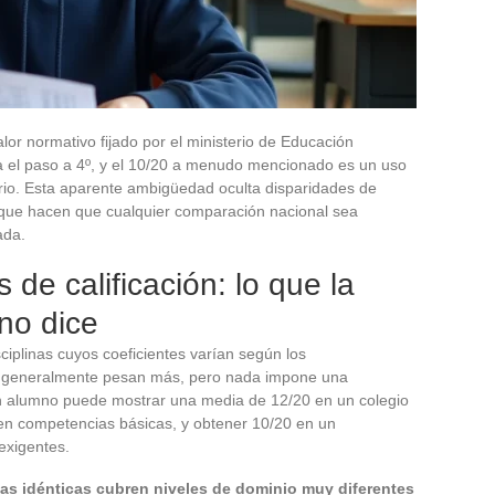
lor normativo fijado por el ministerio de Educación
na el paso a 4º, y el 10/20 a menudo mencionado es un uso
rio. Esta aparente ambigüedad oculta disparidades de
s, que hacen que cualquier comparación nacional sea
ada.
 de calificación: lo que la
no dice
ciplinas cuyos coeficientes varían según los
s generalmente pesan más, pero nada impone una
Un alumno puede mostrar una media de 12/20 en un colegio
en competencias básicas, y obtener 10/20 en un
exigentes.
as idénticas cubren niveles de dominio muy diferentes