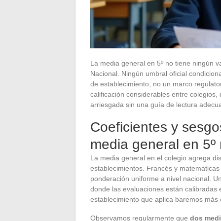
La media general en 5º no tiene ningún va
Nacional. Ningún umbral oficial condicio
de establecimiento, no un marco regulato
calificación considerables entre colegio
arriesgada sin una guía de lectura adecu
Coeficientes y sesgos
media general en 5º 
La media general en el colegio agrega dis
establecimientos. Francés y matemática
ponderación uniforme a nivel nacional. 
donde las evaluaciones están calibradas 
establecimiento que aplica baremos más 
Observamos regularmente que
dos medi