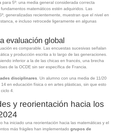
ta para 5º: una media general considerada correcta
s fundamentos matemáticos estén adquiridos. Las
5º, generalizadas recientemente, muestran que el nivel en
estanca, e incluso retrocede ligeramente en algunas
la evaluación global
situación es comparable. Las encuestas sucesivas señalan
ica y producción escrita a lo largo de las generaciones.
iendo inferior a la de las chicas en francés, una brecha
íses de la OCDE sin ser específica de Francia.
ades disciplinares
. Un alumno con una media de 11/20
4 en educación física o en artes plásticas, sin que esto
ciclo 4.
s y reorientación hacia los
2024
rio ha iniciado una reorientación hacia las matemáticas y el
ientos más frágiles han implementado
grupos de