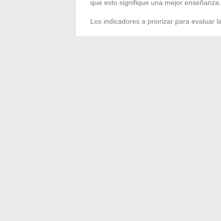
que esto signifique una mejor enseñanza.
Los indicadores a priorizar para evaluar 
La evolución trimestral de la media en
geografía) en lugar de la media gener
El posicionamiento respecto a la media
Los resultados en las evaluaciones na
un colegio a otro
La media general en 5º sigue siendo
orientar decisiones pedagógicas fiables. 
continúan utilizándolo como el principal 
por debajo de 10/20, sino una caída de v
trimestres, sea cual sea el nivel mostrado
←
Descubre la fascinante biografía de A
La pareja de Margot Haddad: ¿p