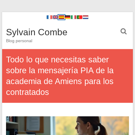
Sylvain Combe
Blog personal
Todo lo que necesitas saber
sobre la mensajería PIA de la
academia de Amiens para los
contratados