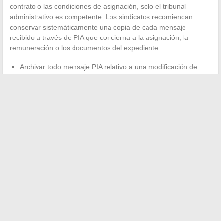
contrato o las condiciones de asignación, solo el tribunal
administrativo es competente. Los sindicatos recomiendan
conservar sistemáticamente una copia de cada mensaje
recibido a través de PIA que concierna a la asignación, la
remuneración o los documentos del expediente.
Archivar todo mensaje PIA relativo a una modificación de
asignación o de porcentaje de trabajo
Verificar que el contrato mencione correctamente la
disposición legislativa que fundamenta el reclutamiento
(artículos 4-1, 4-2 o 6 de la ley n84-16)
Contactar a la sección sindical local en caso de no
renovación o de interrupción no justificada entre dos
contratos
La mensajería PIA sigue siendo, para los contratados de la
academia de Amiens, una herramienta de trabajo tanto como
una herramienta de protección. Cada mensaje recibido
constituye una prueba administrativa utilizable.
No consultar
su bandeja PIA durante varios días equivale a navegar sin
visibilidad
sobre su propia situación profesional.