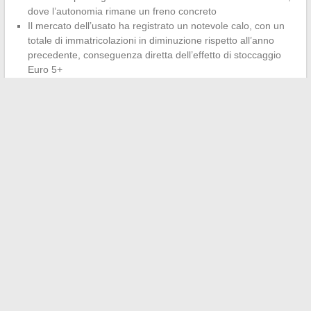
dove l’autonomia rimane un freno concreto
Il mercato dell’usato ha registrato un notevole calo, con un
totale di immatricolazioni in diminuzione rispetto all’anno
precedente, conseguenza diretta dell’effetto di stoccaggio
Euro 5+
Il mercato motociclistico francese si polarizza tra nuovo
accessibile di origine asiatica e usato termico in
svalutazione rapida
. I modelli europei premium (BMW, Ducati,
KTM) mantengono la loro clientela, ma su un segmento più
ristretto.
La scelta di una moto nel 2024 dipende meno dal marchio che
dall’uso previsto e dal luogo di residenza. Un motociclista in
zona rurale ha tutto l’interesse a guardare agli youngtimer
giapponesi. Un urbano soggetto alle ZFE orienterà la sua
ricerca verso il nuovo conforme Euro 5+ o uno scooter elettrico.
I marchi cinesi, invece, si posizionano esattamente tra i due, con
prezzi che costringono l’intero mercato a riposizionarsi.