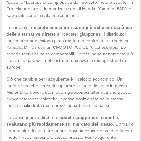
“salvano” la crescita complessiva del mercato moto e scooter in
Francia, mentre le immatricolazioni di Honda, Yamaha, BMW e
Kawasaki sono in calo in alcuni mesi.
In concreto,
i marchi cinesi non sono più delle curiosità ma
delle alternative dirette
ai roadster giapponesi. I distributori
multimarca non esitano più a mettere a confronto un roadster
Yamaha MT-07 con un CFMOTO 700 CL-X, ad esempio. Le
schede tecniche sono comparabili, i prezzi sono nettamente più
bassi e le garanzie del costruttore si avvicinano agli standard
europei.
Ciò che cambia per l’acquirente è il calcolo economico. Un
motociclista che cerca di esplorare le moto disponibili presso
Mister Bike troverà sia modelli giapponesi affermati che queste
nuove referenze asiatiche, spesso posizionate nella stessa
fascia di cilindrata ma a prezzi di partenza più bassi.
La conseguenza diretta:
i modelli giapponesi recenti si
svalutano più rapidamente sul mercato dell’usato
. Un trail o
un roadster di due o tre anni si trova in concorrenza diretta con
modelli nuovi cinesi allo stesso prezzo. Per l’acquirente