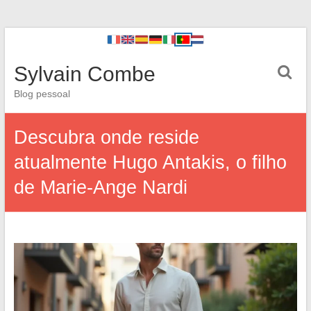
Sylvain Combe
Blog pessoal
Descubra onde reside
atualmente Hugo Antakis, o filho
de Marie-Ange Nardi