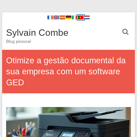
Sylvain Combe
Blog pessoal
Otimize a gestão documental da
sua empresa com um software
GED