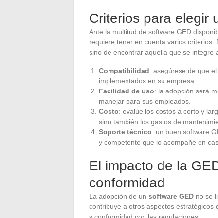
Criterios para elegi
Ante la multitud de software GED disponib
requiere tener en cuenta varios criterios.
sino de encontrar aquella que se integre
Compatibilidad
: asegúrese de que el
implementados en su empresa.
Facilidad de uso
: la adopción será mu
manejar para sus empleados.
Costo
: evalúe los costos a corto y la
sino también los gastos de mantenimie
Soporte técnico
: un buen software GE
y competente que lo acompañe en cas
El impacto de la GED 
conformidad
La adopción de un
software GED
no se l
contribuye a otros aspectos estratégicos
y conformidad con las regulaciones.