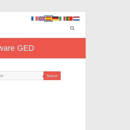
ftware GED
Search