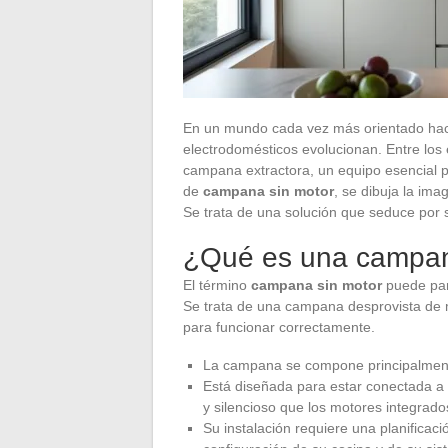
En un mundo cada vez más orientado hacia
electrodomésticos evolucionan. Entre los
campana extractora, un equipo esencial 
de
campana sin motor
, se dibuja la ima
Se trata de una solución que seduce por s
¿Qué es una campan
El término
campana sin motor
puede par
Se trata de una campana desprovista de m
para funcionar correctamente.
La campana se compone principalmente d
Está diseñada para estar conectada a
y silencioso que los motores integrados
Su instalación requiere una planifica