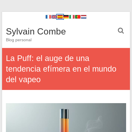
Sylvain Combe
Blog personal
La Puff: el auge de una
tendencia efímera en el mundo
del vapeo